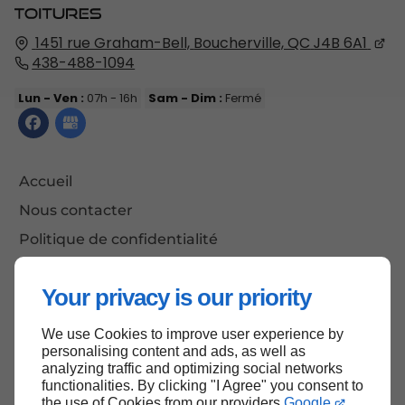
1451 rue Graham-Bell,
Boucherville, QC
J4B 6A1
438-488-1094
Lun - Ven :
07h - 16h
Sam - Dim :
Fermé
Accueil
Nous contacter
Politique de confidentialité
Plan du site
Your privacy is our priority
We use Cookies to improve user experience by
Haut de page
personalising content and ads, as well as
analyzing traffic and optimizing social networks
functionalities. By clicking "I Agree" you consent to
the use of Cookies from our providers
Google