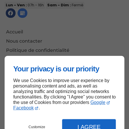
Lun - Ven :
07h - 16h
Sam - Dim :
Fermé
Accueil
Nous contacter
Politique de confidentialité
Plan du site
Your privacy is our priority
We use Cookies to improve user experience by
Haut de page
personalising content and ads, as well as
analyzing traffic and optimizing social networks
functionalities. By clicking "I Agree" you consent to
the use of Cookies from our providers
Google
Facebook
.
I AGREE
Customize