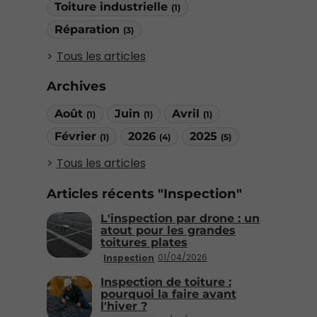
Toiture industrielle
(1)
Réparation
(3)
Tous les articles
Archives
Août
Juin
Avril
(1)
(1)
(1)
Février
2026
2025
(1)
(4)
(5)
Tous les articles
Articles récents "Inspection"
L'inspection par drone : un
atout pour les grandes
toitures plates
01/04/2026
Inspection
Inspection de toiture :
pourquoi la faire avant
l'hiver ?