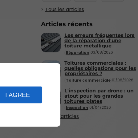
Tous les articles
Articles récents
Les erreurs fréquentes lors
de la réparation d'une
toiture métallique
03/08/2026
Réparation
Toitures commerciales :
quelles obligations pour les
propriétaires ?
01/06/2026
Toiture commerciale
L'inspection par drone : un
I AGREE
atout pour les grandes
toitures plates
01/04/2026
Inspection
Plus d'articles