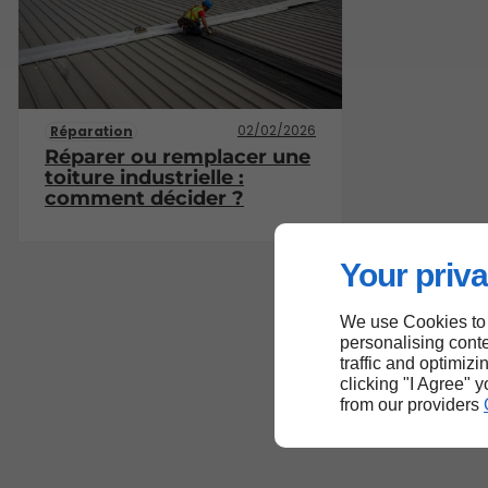
02/02/2026
Réparation
Réparer ou remplacer une
toiture industrielle :
comment décider ?
Your priva
We use Cookies to
personalising conte
traffic and optimizi
clicking "I Agree" 
from our providers