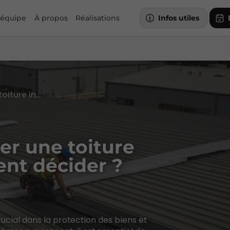
 équipe
À propos
Réalisations
Infos utiles
Réparer ou remplacer une toiture industrielle : comment décider ?
er une toiture
ent décider ?
crucial dans la protection des biens et