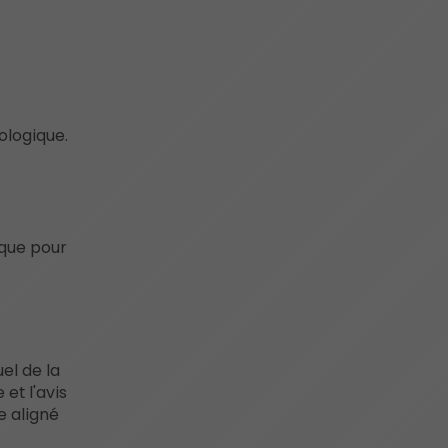
ologique.
 que pour
el de la
et l'avis
e aligné