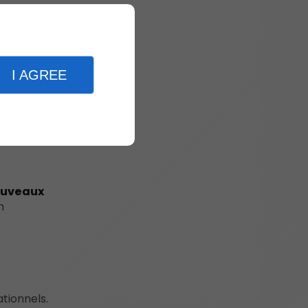
duire les
venir
I AGREE
nouveaux
n
tionnels.