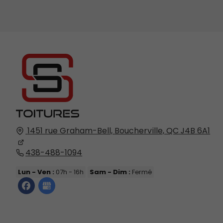
1451 rue Graham-Bell,
Boucherville, QC
J4B 6A1
438-488-1094
Lun - Ven :
07h - 16h
Sam - Dim :
Fermé