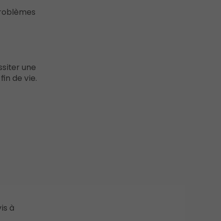
 problèmes
ssiter une
in de vie.
is à